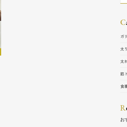
C
ガ
太
太
筋
食
R
お