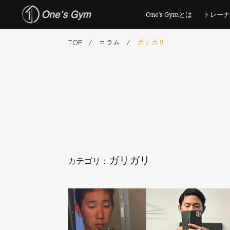
One’s Gymとは
トレーナ
Skip
TOP
/
コラム
/
ガリガリ
to
content
ガリガリ
カテゴリ：