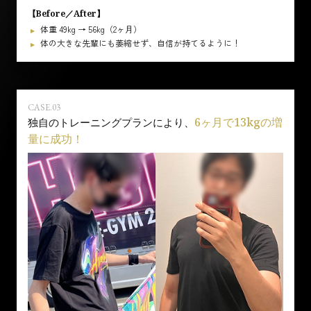
【Before／After】
体重 49kg → 56kg（2ヶ月）
体の大きな先輩にも萎縮せず、自信が持てるように！
CASE.03
6ヶ月で13kgの増
独自のトレーニングプランにより、
量に成功！