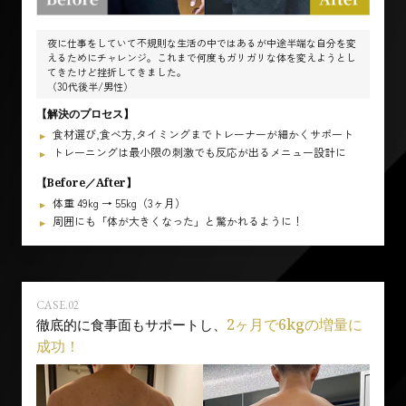
夜に仕事をしていて不規則な生活の中ではあるが中途半端な自分を変
えるためにチャレンジ。これまで何度もガリガリな体を変えようとし
てきたけど挫折してきました。
（30代後半/男性）
【解決のプロセス】
食材選び,食べ方,タイミングまでトレーナーが細かくサポート
トレーニングは最小限の刺激でも反応が出るメニュー設計に
【Before／After】
体重 49kg → 55kg（3ヶ月）
周囲にも「体が大きくなった」と驚かれるように！
CASE.02
2ヶ月で6kgの増量に
徹底的に食事面もサポートし、
成功！