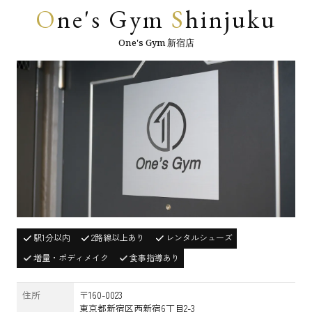
O
ne's Gym
S
hinjuku
One's Gym 新宿店
駅1分以内
2路線以上あり
レンタルシューズ
増量・ボディメイク
食事指導あり
住所
〒160-0023
東京都新宿区西新宿6丁目2-3