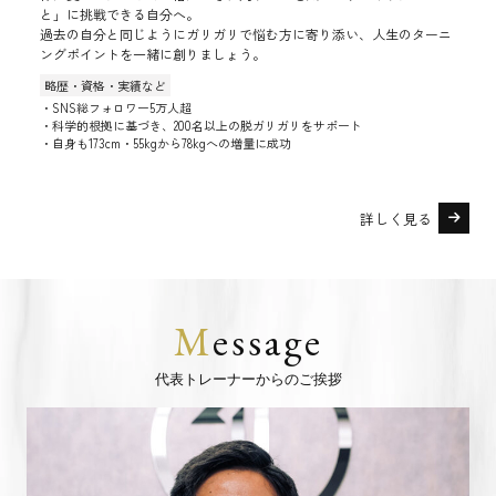
と」に挑戦できる自分へ。
過去の自分と同じようにガリガリで悩む方に寄り添い、人生のターニ
ングポイントを一緒に創りましょう。
略歴・資格・実績など
・SNS総フォロワー5万人超
・科学的根拠に基づき、200名以上の脱ガリガリをサポート
・自身も173cm・55kgから78kgへの増量に成功
詳しく見る
M
essage
代表トレーナーからのご挨拶