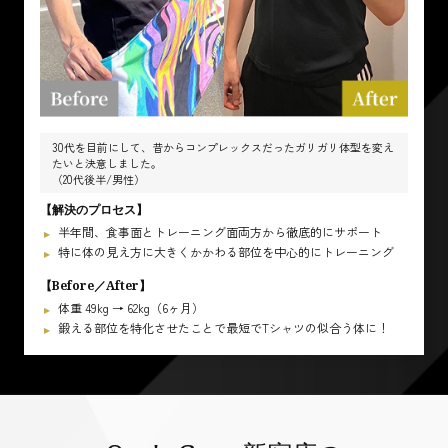
30代を目前にして、昔からコンプレックスだったガリガリ体型を変え
たいと決意しました。
（20代後半/男性）
【解決のプロセス】
半年間、食事面とトレーニング面両方から徹底的にサポート
特に体の見え方に大きくかかわる部位を中心的にトレーニング
【Before／After】
体重 49kg → 62kg（6ヶ月）
鍛える部位を特化させたことで最短でTシャツの似合う体に！