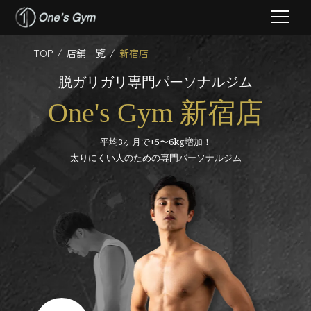
Skip
TOP
/
店舗一覧
/
新宿店
to
content
脱ガリガリ専門パーソナルジム
One's Gym 新宿店
平均3ヶ月で+5〜6kg増加！
太りにくい人のための専門パーソナルジム