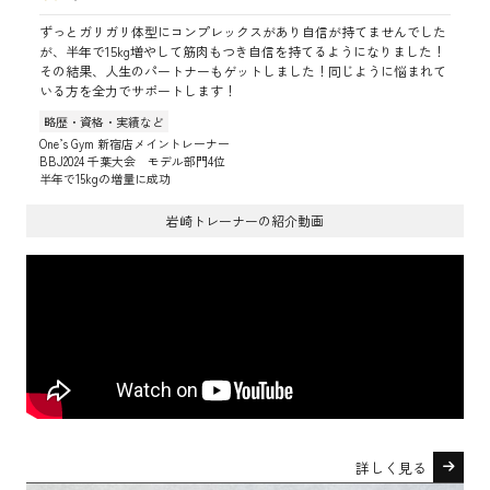
ずっとガリガリ体型にコンプレックスがあり自信が持てませんでした
が、半年で15kg増やして筋肉もつき自信を持てるようになりました！
その結果、人生のパートナーもゲットしました！同じように悩まれて
いる方を全力でサポートします！
略歴・資格・実績など
One’s Gym 新宿店メイントレーナー
BBJ2024 千葉大会 モデル部門4位
半年で15kgの増量に成功
岩崎トレーナーの紹介動画
詳しく見る