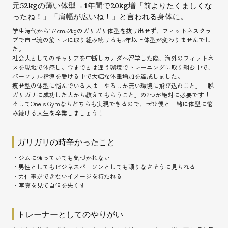
元52kgの薄い体型→1年間で20kg増「前よりたくましくな
ったね！」「肩幅が広いね！」と言われる身体に。
学生時代から174cm52kgのガリガリ体型を抜け出せず、フィットネスクラ
ブで自己流の筋トレに取り組み続けるも5年以上体型が変わりませんでし
た。
社会人としてのキャリアを中断しカナダへ留学した際、海外のフィットネ
スを現地で体感し。今までとは違う環境でトレーニングに取り組む中で、
パーソナル指導を受ける中で大幅な体重増加を達成しました。
痩せ型の体型に悩んでいる人は「やるしか無い環境に飛び込むこと」「脱
ガリガリに成功した人から教えてもらうこと」の2つが絶対に必要です！
そしてOne's Gymならどちらも実現できるので、ぜひ僕と一緒に体型に悩
み続ける人生を卒業しましょう！
ガリガリの時辛かったこと
・ジムに通っていても気づかれない
・男性としてもビジネスパーソンとしても頼りなさそうに見られる
・力仕事ができないイメージを持たれる
・写真を見て自信を失くす
トレーナーとしてのやりがい