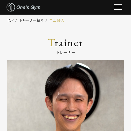
Skip
TOP
/
トレーナー紹介
/
二上 彩人
to
content
T
rainer
トレーナー