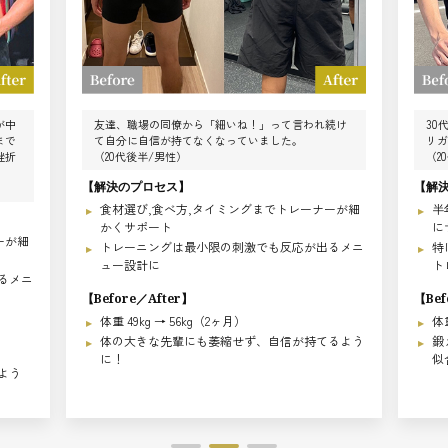
が中
友達、職場の同僚から「細いね！」って言われ続け
30
まで
て自分に自信が持てなくなっていました。
リガ
挫折
（20代後半/男性）
（2
【解決のプロセス】
【解
食材選び,食べ方,タイミングまでトレーナーが細
半
かくサポート
に
ーが細
トレーニングは最小限の刺激でも反応が出るメニ
特
ュー設計に
ト
るメニ
【Before／After】
【Bef
体重 49kg → 56kg（2ヶ月）
体重
体の大きな先輩にも萎縮せず、自信が持てるよう
鍛
に！
似
よう