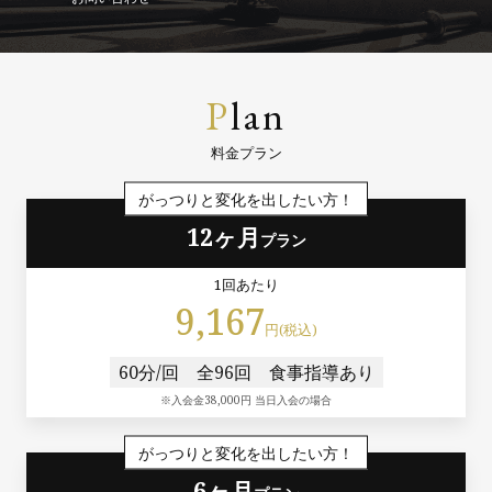
P
lan
料金プラン
がっつりと変化を出したい方！
12ヶ月
プラン
1回あたり
9,167
円(税込)
60分/回
全96回
食事指導あり
※入会金38,000円 当日入会の場合
がっつりと変化を出したい方！
6ヶ月