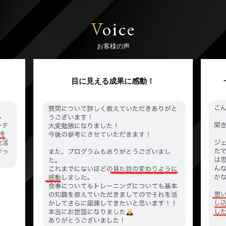
V
oice
お客様の声
目に見える成果に感動！
一歩踏み