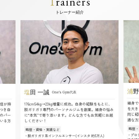
T
rainers
トレーナー紹介
浦
野 遥太
塩
田 一誠
On
One’s Gym代表
細身で悩んだ過去を
176cm54kg→23kg増量に成功。自身の経験をもとに、
を大きく変えました
脱ガリガリ専門のパーソナルジムを創業。細身の悩み
同じ経験を持ってい
に“本気”で寄り添います。どんな方でもお気軽にお越
適な方法を一緒に模
しください！
略歴・資格・実績な
略歴・資格・実績など
・プロテインマイスター
・脱ガリガリ系インフルエンサー(インスタ 約5万人)