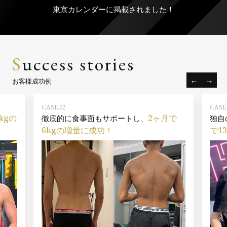
東京カレンダーに掲載されました！
S
uccess stories
お客様成功例
CASE.02
CASE.
kgの
2ヶ月で
徹底的に食事面もサポートし、
独自
6kgの増量に成功！
で1