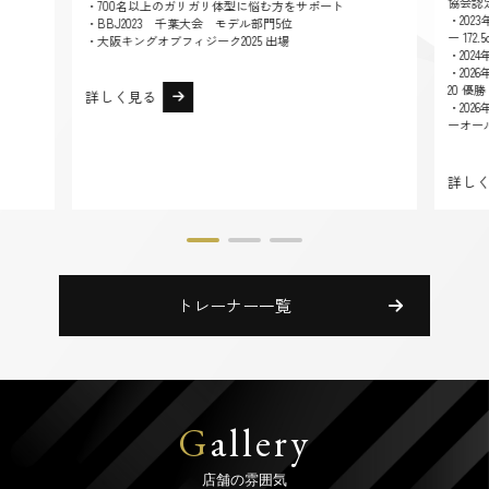
協会認定トレーナー資格
・700名以上のガリガリ体型に悩む方をサポート
・2023年 APF BE
・BBJ2023 千葉大会 モデル部門5位
ー 172.5cm以上 優勝
・大阪キングオブフィジーク2025 出場
・2024年 APF GRAND
・2026年 APF DIAM
20 優勝
詳しく見る
・2026年 APF DIAM
ーオール 優勝
詳しく見る
トレーナー一覧
G
allery
店舗の雰囲気